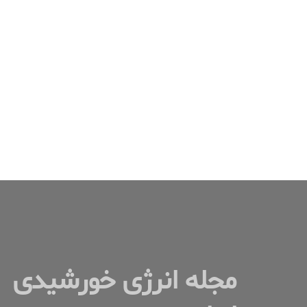
اسلاید وبینار Back-Contact’s Move To
The Front
۱۳۹۹-۰۷-۰۴
مجله انرژی خورشیدی