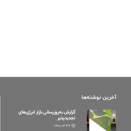
اسلاید وبینار Unlocking Utility-Scale
Solar Returns: Lowering Project Risks
And Increasing Gains
۱۳۹۹-۰۶-۲۶
آخرین نوشته‌ها
گزارش به‌روزرسانی بازار انرژی‌های
تجدیدپذیر
۱۴۰۱-۰۲-۲۲