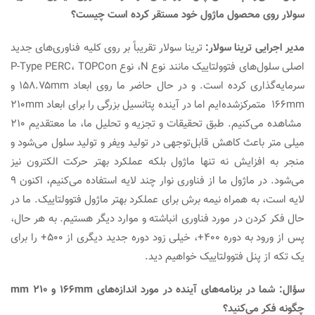
سولار روی محصول ماژول خود مستقر کرده است چیست؟
دیر اجرایی ترینا سولار:
ترینا سولار تقریباً بر روی کلیه فناوری‌های جدید
اصلی سلول‌های فتوولتاییک مانند نوع N، نوع P-Type PERC، TOPCon
سرمایه‌گذاری کرده است. و در حال حاضر ما روی ابعاد ۱۵۸.۷۵mm و
۱۶۶mm متمرکزشده‌ایم اما در آینده پتانسیل بزرگی را برای ابعاد ۲۱۰mm
مشاهده می‌کنیم. طبق تحقیقات و تجزیه و تحلیل ما، ما معتقدیم ۲۱۰
میلی متر باعث کاهش قابل‌توجهی در تولید ویفر و تولید سلول می‌شود و
منجر به افزایش نه تنها ماژول بلکه عملکرد بهتر حرکت الکترون نیز
می‌شود. در ماژول ما از فناوری نوار چند لایه استفاده می‌کنیم، اکنون ۹
لایه است، به همراه نیمه برش برای عملکرد بهتر ماژول فتوولتاییک. ما در
حال فکر کردن در مورد فناوری انباشته و موارد دیگر هستیم. به هر حال،
پس از ورود به دوره ۴۰۰+، خیلی زود دوره جدید دیگری از ۵۰۰+ را برای
یک تکه از پنل فتوولتاییک خواهیم دید.
ؤال: شما در برنامه‌های آینده در مورد اندازه‌های ۱۶۶
mm
و ۲۱۰
mm
چگونه فکر می‌کنید؟