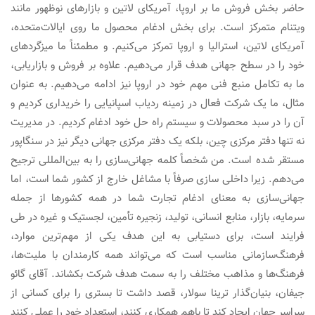
حاضر بخش فروش ما بر اروپا، آمریکای لاتین و بازارهای نوظهور مانند
ویتنام متمرکز است. برای بخش ادغام محصول ما روی ایالات‌متحده،
آمریکای لاتین، استرالیا و اروپا تمرکز می‌کنیم. و مطمئناً ما میزگردهای
خود را در سطح جهانی هدف قرار می‌دهیم. علاوه بر فروش و بازاریابی،
ما به تکامل منبع فنی مهم خود در اروپا نیز ادامه می‌دهیم. به عنوان
مثال، ما یک شرکت فعال در زمینه ردیاب اسپانیایی را خریداری کردیم و
آن را در سبد محصولات و سیستم راه حل خود ادغام کردیم. در مدیریت
نه تنها دفتر مرکزی چین، بلکه یک دفتر مرکزی جهانی دیگر نیز در سنگاپور
مستقر شده است. من شخصاً کلمه جهانی‌سازی را به بین‌المللی ترجیح
می‌دهم. زیرا داخلی سازی صرفاً با مشاغل خارج از کشور شما است، اما
جهانی‌سازی به معنای ادغام تجارت شما در همه کشورها از جمله
سرمایه، بازار، منابع انسانی، تولید، زنجیره تأمین، لجستیک و غیره در طی
فرایند است، برای دستیابی به این هدف یکی از مهم‌ترین موارد،
فرهنگ‌سازمانی مناسب است که می‌تواند همه کارمندان با ملیت‌ها،
فرهنگ‌ها و مذاهب مختلف را به سمت هدف شرکت بکشاند. آقای گائو
جیفان، بنیان‌گذار ترینا سولار، قصد داشت تا بستری را برای کسانی از
سراسر جهان ایجاد کند تا باهم همکاری کنند، استعداد خود را عملی کنند