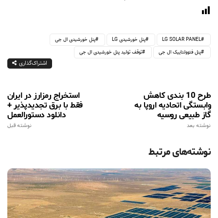
LG SOLAR PANEL
پنل خورشیدی LG
پنل خورشیدی ال جی
پنل فتوولتاییک ال جی
توقف تولید پنل خورشیدی ال جی
اشتراک‌گذاری
طرح 10 بندی کاهش
استخراج رمزارز در ایران
وابستگی اتحادیه اروپا به
فقط با برق تجدیدپذیر +
گاز طبیعی روسیه
دانلود دستورالعمل
نوشته بعد
نوشته قبل
نوشته‌های مرتبط