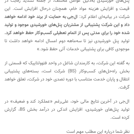
پنل‌های­ خورشیدی به‌دلیل عوامل مختلف، از جمله تشدید رقابت در
قیمت و افزایش هزینه مواد خام، همچنان در­حال افزایش است. این
شرکت در بیانیه‌­ای اعلام کرد: ا
ل‌جی به حمایت از برند خود ادامه خواهد
داد و این شرکت پشتیبانی از مشتریان پنل‌های خورشیدی موجود و تولید
شده خود را برای مدتی پس از اتمام تعطیلی کسب‌وکار حفظ خواهد کرد.
تولید پنل خورشیدی نیز تا سه‌­ماهه دوم امسال ادامه خواهد داشت تا
موجودی کافی برای پشتیبانی خدمات آتی حفظ شود.»
به گفته این شرکت، به کارمندان شاغل در واحد فتوولتاییک که قسمتی از
بخش راه­‌حل‌­های کسب­‌و­کار (BS) شرکت است، بسته­‌های پشتیبانی
انتقال و پایان خدمت متناسب با دوره تصدی خود در شرکت، تعلق خواهد
گرفت.
ال‌جی در آخرین نتایج مالی خود، علی‌رغم «عمل­کرد کند ­و­ ضعیف» در
تولید پنل‌های خورشیدی، افزایش اندکی در درآمد بخش BS، گزارش
کرده ­است.
نظر شما درباره این مطلب مهم است