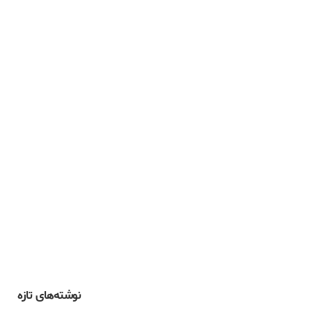
مصاحبه با مدیرعامل کمپانی مطرح کاندین سولار
(Canadian Solar)؛ تولیدکننده پنل خورشیدی
فتوولتاییک
۱۳۹۹-۰۸-۲۳
نوشته‌های تازه