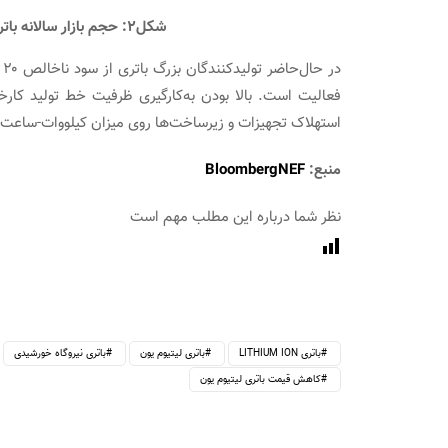
شکل۲: حجم بازار سالانه باتری‌های لیتیوم – یون از سال ۲۰۱۹ تا ۲۰۳۰
فعالیت است. بالا بودن به‌کارگیری ظرفیت خط تولید کار
استهلاک تجهیزات و زیرساخت‌ها روی میزان کیلووات-ساعت
منبع:
BloombergNEF
نظر شما درباره این مطلب مهم است
باتری LITHIUM ION
باتری لیتیوم یون
باتری نیروگاه خورشیدی
کاهش قیمت باتری لیتیوم یون