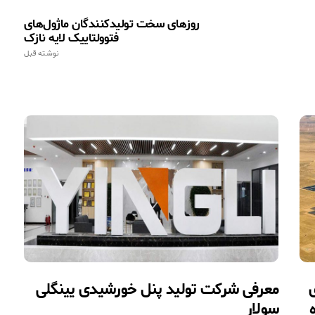
روزهای سخت تولیدکنندگان ماژول‌های
فتوولتاییک لایه نازک
نوشته قبل
معرفی شرکت تولید پنل خورشیدی یینگلی
اه
سولار