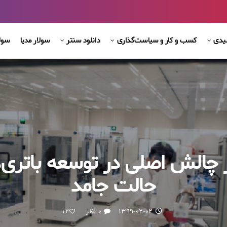
شیدی
کسب و کار و سیاست‌گذاری
دانلود سنتر
سولار مدیا
سول
 چالش اصلی در توسعه باتری‌
حالت جامد
۱۳۹۹-۰۲-۰۲
۰ نظر
12