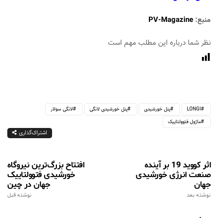
منبع:
PV-Magazine
نظر شما درباره این مطلب مهم است
LONGI
پنل خورشیدی
پنل خورشیدی لانگی
لانگی سولار
ماژول فتوولتاییک
اشتراک‌گذاری
اثر کووید 19 بر آینده
افتتاح بزرگ‌ترین نیروگاه
صنعت انرژی خورشیدی
خورشیدی فتوولتاییک
جهان
جهان در چین
نوشته بعد
نوشته قبل