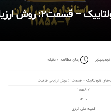
سمت۲: روش ارزیابی ظرفیت
ای تجدیدپذیر
زمان مطالعه: ۰ دقیقه
فتوولتاییک – قسمت۲: روش ارزیابی ظرفیت
۱۱۸۵۸-۲
۱۳۹۶
کمیته ملی انرژی