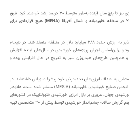
ال آینده به‌طور متوسط ​​۳۰ درصد رشد خواهند کرد.
طبق
گزارش‌های گذار انرژی خاورمیانه، در نیمه اول سال ۲۰۲۱ در منطقه خاورمیانه و شمال آفریقا (MENA) هیچ قراردادی برای
بااین‌حال، در همان دوره، قرارداد پروژه‌های انرژی تجدیدپذیر به ارزش حدود ۲/۸ میلیارد دلار در منطقه منعقد شد. در نتیجه،
 و براین‌اساس اجرای پروژه‌های خورشیدی در سال‌های آینده افزایش
ی و هم‌چنین طرح‌های هیدروژن سبز به تدریج در حال افزایش بوده و
مال آفریقا (MENA)، کشورها در دستیابی به اهداف انرژی‌های تجدیدپذیر خود پیشرفت زیادی داشته‌اند. در
که توسط انجمن صنایع خورشیدی خاورمیانه (MESIA) منتشر شده است، علاوه‌بر
رشیدی جهان، مروری بر بازار انرژی خورشیدی فتوولتاییک در کشورهای
منطقه خاورمیانه و شمال آفریقا صورت گرفته است. نسخه نهم گزارش سالانه چشم‌انداز خورشیدی توسط بیش از ۳۰ متخصص تهیه