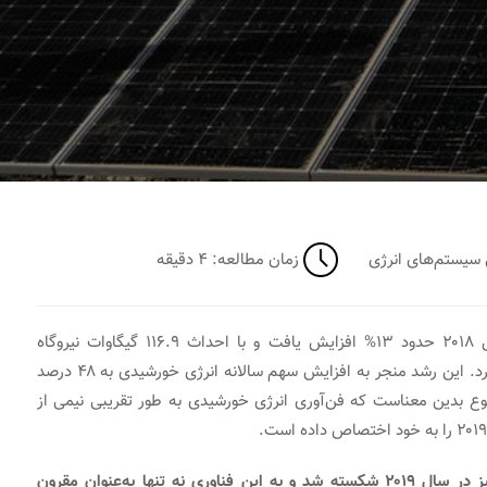
سی سیستم‌های انرژی
زمان مطالعه: ۴ دقیقه
در سال ۲۰۱۹، بازار جهانی انرژی خورشیدی نسبت‌به سال ۲۰۱۸ حدود ۱۳% افزایش یافت و با احداث ۱۱۶.۹ گیگاوات نیروگاه
خورشیدی فتوولتاییک، رکورد احداث سالانه جدیدی رقم خورد. این رشد منجر به افزایش سهم سالانه انرژی خورشیدی به ۴۸ درصد
ع بدین معناست که فن‌آوری انرژی خورشیدی به طور تقریبی نیمی از
ازسوی دیگر، رکورد هزینه تولید برق از انرژی خورشیدی نیز در سال ۲۰۱۹ شکسته شد و به این فناوری نه تنها به‌عنوان مقرون