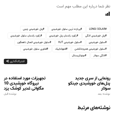
نظر شما درباره این مطلب مهم است
LONGI SOLAR
پربازده ترین سلول خورشیدی
پنل خورشیدی چینی
پنل خورشیدی لانگی
رکورد راندمان پنل خورشیدی
رکورد راندمان سلول خورشیدی
سلول خورشیدی
سلول خورشیدی HJT
سلول خورشیدی اتصال ناهمگون
سلول خورشیدی هتروجانکشن
فتوولتاییک
فناوری سلول خورشیدی
لانگی سولار
مونوکریستال
اشتراک‌گذاری
رونمایی از سری جدید
تجهیزات مورد استفاده در
پنل‌های خورشیدی جینکو
نیروگاه خورشیدی 10
سولار
مگاواتی غدیر کوشک یزد
نوشته بعد
نوشته قبل
نوشته‌های مرتبط