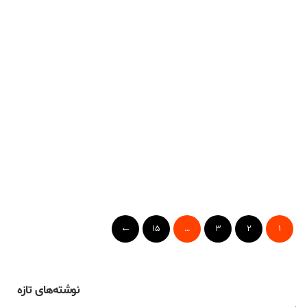
ویدیو: سخنرانی دکتر اردکانیان در پنجمین
کنفرانس بین‌المللی انرژی‌های تجدیدپذیر ۲۰۲۰
15
…
3
2
1
۱۳۹۹-۰۹-۲۷
نوشته‌های تازه