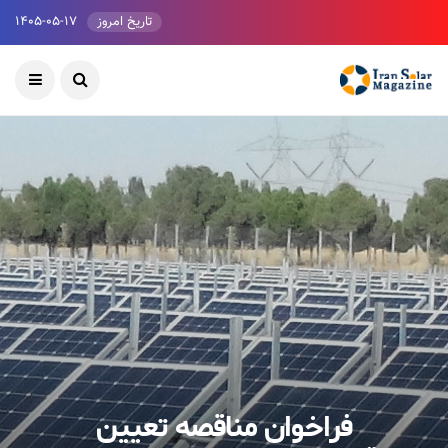
تاریخ امروز
۱۴۰۵-۰۵-۱۷
فراخوان مناقصه تعیین